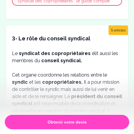
Syndicat des copropriétaires : le guide complet
5 articles
3- Le rôle du conseil syndical
Le
syndicat des copropriétaires
élit aussi les
membres du
conseil syndical.
Cet organe coordonne les relations entre le
syndic
et les
copropriétaires.
Il a pour mission
de contrôler le syndic mais aussi de lui venir en
aide et de le renseigner. Le
président du conseil
syndical
est responsable de la coordination et
représente un membre du comité syndical. Il
occupe donc un rôle important dans la
Obtenir votre devis
copropriété.