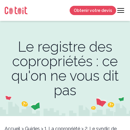
Obtenir votre devis
Le registre des
copropriétés : ce
qu'on ne vous dit
pas
Accueil
>
Guides
>
1. La copropriété
>
2. Le syndic de