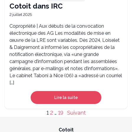
Cotoit dans IRC
2 juillet 2025
Copropriété | Aux débuts de la convocation
électronique des AG Les modalités de mise en
œuvre de la LRE sont variables. Dès 2024, Loiselet
& Daigremont a informé les copropriétaires de la
notification électronique, via «une grande
campagne d’information pendant les assemblées
générales, par e-mailings et notes d’informations».
Le cabinet Taboni à Nice (06) a «adressé un courriel
[…]
Lire la suite
Pagination
1
2
…
19
Suivant
des
publications
Cotoit