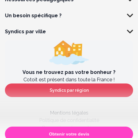
Un besoin spécifique ?
Syndics par ville
Vous ne trouvez pas votre bonheur ?
Cotoit est présent dans toute la France !
Syndics par région
Mentions légales
Politique de confidentialité
Paramètres des cookies
Obtenir votre devis
Satisfaction client