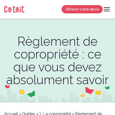
Obtenir votre devis
Règlement de
copropriété : ce
que vous devez
absolument savoir
Accueil
>
Guides
>
1. La copropriété
>
Règlement de