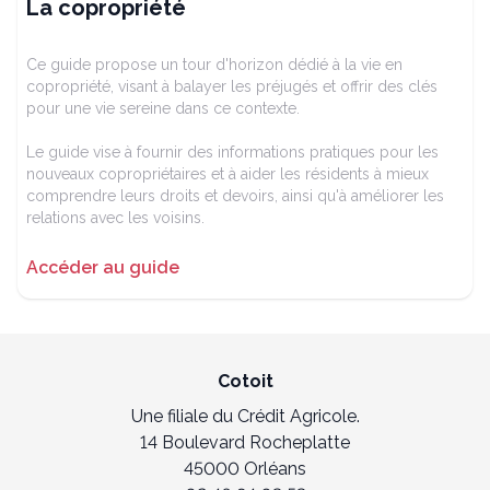
La copropriété
Ce guide propose un tour d'horizon dédié à la vie en
copropriété, visant à balayer les préjugés et offrir des clés
pour une vie sereine dans ce contexte.
Le guide vise à fournir des informations pratiques pour les
nouveaux copropriétaires et à aider les résidents à mieux
comprendre leurs droits et devoirs, ainsi qu'à améliorer les
relations avec les voisins.
Accéder au guide
Cotoit
Une filiale du Crédit Agricole.
14 Boulevard Rocheplatte
45000 Orléans