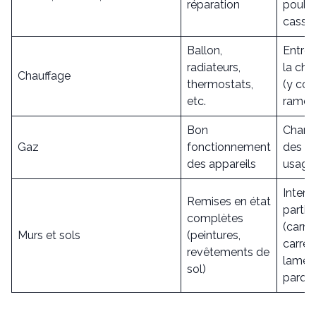
réparation
poulie
cassé
Ballon,
Entret
radiateurs,
la cha
Chauffage
thermostats,
(y com
etc.
ramon
Bon
Chan
Gaz
fonctionnement
des t
des appareils
usagé
Interv
Remises en état
partiel
complètes
(carre
Murs et sols
(peintures,
carrel
revêtements de
lame 
sol)
parque