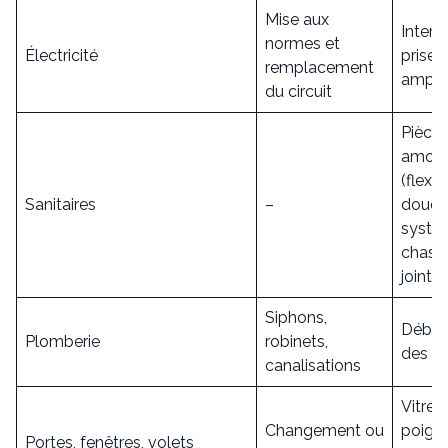
Mise aux
Interr
normes et
Électricité
prises
remplacement
ampou
du circuit
Pièce
amovi
(flexi
Sanitaires
–
douch
systè
chasse
joints,
Siphons,
Débo
Plomberie
robinets,
des c
canalisations
Vitres,
Changement ou
poign
Portes, fenêtres, volets