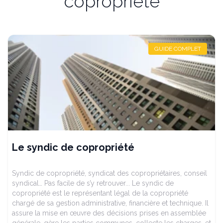
copropriété
GUIDE COMPLET
Le syndic de copropriété
Syndic de copropriété, syndicat des copropriétaires, conseil
syndical… Pas facile de s’y retrouver... Le syndic de
copropriété est le représentant légal de la copropriété
chargé de sa gestion administrative, financière et technique. Il
assure la mise en œuvre des décisions prises en assemblée
générale, gère les parties communes, collecte les charges, et