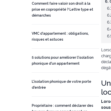
6.
Comment faire valoir son droit à la
6.
prise en copropriété ? Lettre type et
6.
démarches
6.
6.
VMC d'appartement : obligations,
6.
risques et astuces
Lorsq
charg
5 solutions pour améliorer l'isolation
décla
phonique d'un appartement
dégât
Un
L'isolation phonique de votre porte
d'entrée
lo
Lors
Propriétaire : comment déclarer des
sous