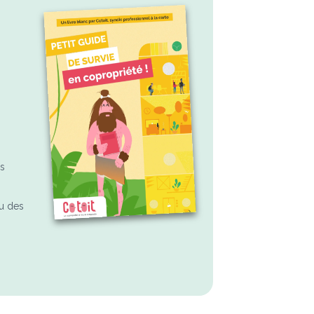
ns
u des