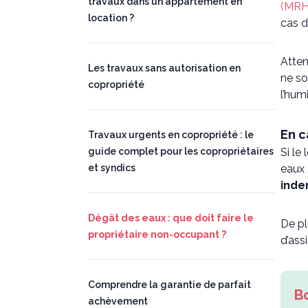
travaux dans un appartement en
(MRH
location ?
cas d
Atten
Les travaux sans autorisation en
ne so
copropriété
l’hum
En c
Travaux urgents en copropriété : le
guide complet pour les copropriétaires
Si le
et syndics
eaux 
inde
Dégât des eaux : que doit faire le
De pl
propriétaire non-occupant ?
d’ass
Comprendre la garantie de parfait
achèvement