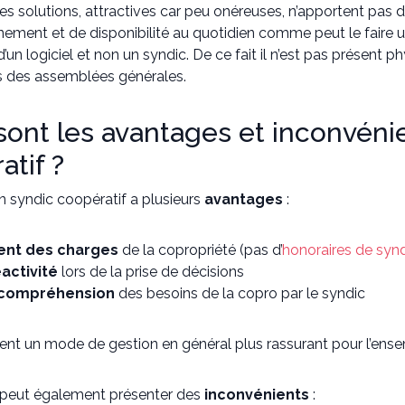
 solutions, attractives car peu onéreuses, n’apportent pas de
ent et de disponibilité au quotidien comme peut le faire un 
un logiciel et non un syndic. De ce fait il n’est pas présent
s des assemblées générales.
sont les avantages et inconvéni
atif ?
n syndic coopératif a plusieurs
avantages
:
ent des charges
de la copropriété (pas d’
honoraires de syn
activité
lors de la prise de décisions
compréhension
des besoins de la copro par le syndic
ent un mode de gestion en général plus rassurant pour l’ense
i peut également présenter des
inconvénients
: