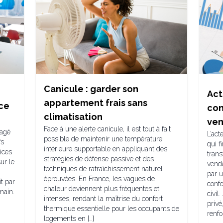
Canicule : garder son
Act
appartement frais sans
nce
con
climatisation
ven
Face à une alerte canicule, il est tout à fait
tagé
L’act
possible de maintenir une température
fs
qui f
intérieure supportable en appliquant des
ices
trans
stratégies de défense passive et des
ur le
vende
techniques de rafraîchissement naturel
par u
éprouvées. En France, les vagues de
t par
conf
chaleur deviennent plus fréquentes et
main.
civil
intenses, rendant la maîtrise du confort
privé
thermique essentielle pour les occupants de
renfo
logements en […]