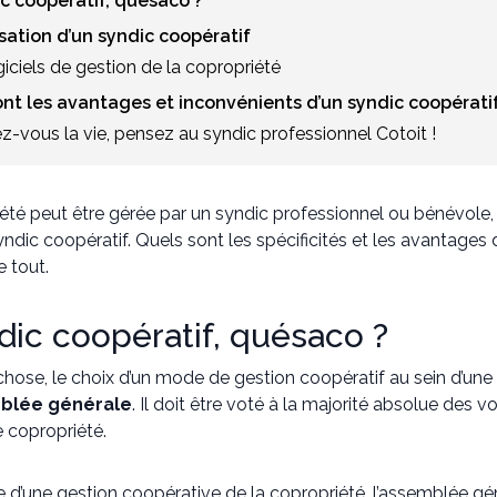
ic coopératif, quésaco ?
isation d’un syndic coopératif
giciels de gestion de la copropriété
ont les avantages et inconvénients d’un syndic coopératif
tez-vous la vie, pensez au syndic professionnel Cotoit !
été peut être gérée par un syndic professionnel ou bénévole,
syndic coopératif. Quels sont les spécificités et les avantage
 tout.
dic coopératif, quésaco ?
hose, le choix d’un mode de gestion coopératif au sein d’une c
blée générale
. Il doit être voté à la majorité absolue des voi
 copropriété.
 d’une gestion coopérative de la copropriété, l’assemblée gé