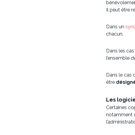
bénévolemen
Il peut être
Dans un
synd
chacun.
Dans les cas 
l’ensemble de
Dans le cas 
être
désigné
Les logici
Certaines cop
notamment com
l’administrat