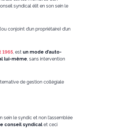
nseil syndical élit en son sein le
(ou conjoint d’un propriétaire) d’un
et 1965
, est
un mode d’auto-
cal lui-même
, sans intervention
ternative de gestion collégiale
on sein le syndic et non l’assemblée
de conseil syndical
et ceci