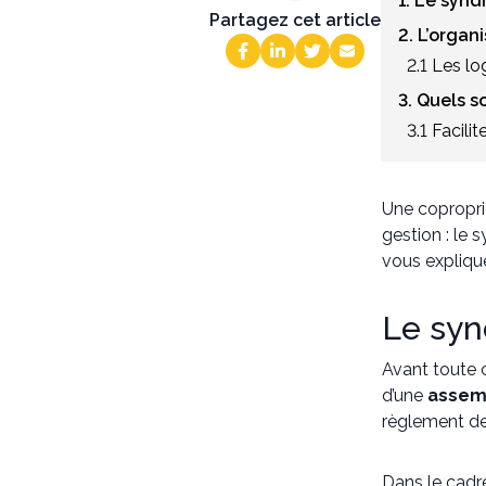
1. Le synd
Partagez cet article
2. L’organ
2.1 Les lo
3. Quels s
3.1 Facili
Une copropri
gestion : le 
vous explique
Le syn
Avant toute c
d’une
assem
règlement de
Dans le cadre