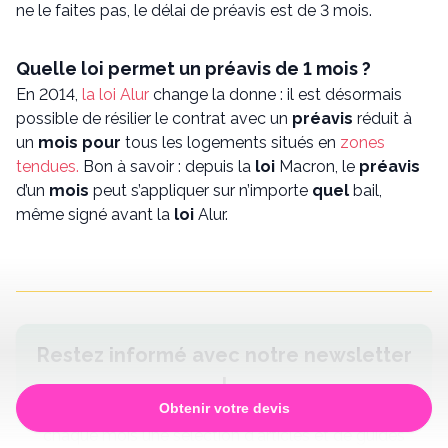
ne le faites pas, le délai de préavis est de 3 mois.
Quelle loi permet un préavis de 1 mois ?
En 2014,
la loi Alur
change la donne : il est désormais
possible de résilier le contrat avec un
préavis
réduit à
un
mois pour
tous les logements situés en
zones
tendues.
Bon à savoir : depuis la
loi
Macron, le
préavis
d’un
mois
peut s’appliquer sur n’importe
quel
bail,
même signé avant la
loi
Alur.
Restez informé avec notre newsletter
!
Obtenir votre devis
Inscrivez-vous à notre newsletter et recevez
chaque mois une sélection d'articles et de guides