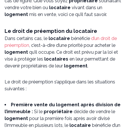
cas de figure. Que vous soyez
propriétaire
souhaitant
vendre votre bien ou
locataire
vivant dans un
logement
mis en vente, voici ce qu’il faut savoir.
Le droit de préemption du locataire
Dans certains cas, le
locataire
bénéficie
d’un droit de
préemption
, c’est-à-dire d’une priorité pour acheter le
logement
qu’il occupe. Ce droit est prévu par la loi et
vise à protéger les
locataires
en leur permettant de
devenir propriétaires de leur
logement
.
Le droit de préemption s’applique dans les situations
suivantes :
Première vente du logement après division de
l’immeuble :
Si le
propriétaire
décide de vendre le
logement
pour la première fois après avoir divisé
l’immeuble en plusieurs lots, le
locataire
bénéficie d’un