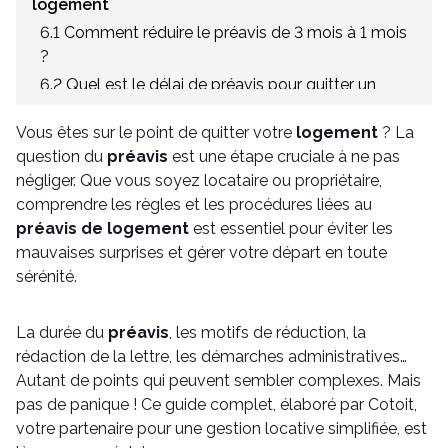
logement
6.1 Comment réduire le préavis de 3 mois à 1 mois
?
6.2 Quel est le délai de préavis pour quitter un
logement ?
Vous êtes sur le point de quitter votre
logement
? La
6.3 Comment savoir si le préavis est de 1 mois ou 3
question du
préavis
est une étape cruciale à ne pas
mois pour une location ?
négliger. Que vous soyez locataire ou propriétaire,
6.4 Quelle loi permet un préavis de 1 mois ?
comprendre les règles et les procédures liées au
préavis de logement
est essentiel pour éviter les
mauvaises surprises et gérer votre départ en toute
sérénité.
La durée du
préavis
, les motifs de réduction, la
rédaction de la lettre, les démarches administratives…
Autant de points qui peuvent sembler complexes. Mais
pas de panique ! Ce guide complet, élaboré par Cotoit,
votre partenaire pour une gestion locative simplifiée, est