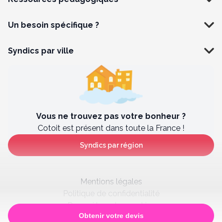
Un besoin spécifique ?
Syndics par ville
Vous ne trouvez pas votre bonheur ?
Cotoit est présent dans toute la France !
Syndics par région
Mentions légales
Politique de confidentialité
Paramètres des cookies
Obtenir votre devis
Satisfaction client