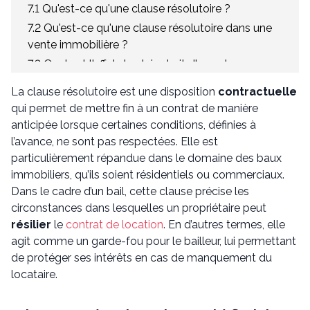
7.1 Qu'est-ce qu'une clause résolutoire ?
7.2 Qu'est-ce qu'une clause résolutoire dans une
vente immobilière ?
7.3 Quel est l'effet de plein droit d'une clause
résolutoire du bail ?
La clause résolutoire est une disposition
contractuelle
7.4 Quelle est la différence entre une clause
qui permet de mettre fin à un contrat de manière
résolutoire et une clause de résiliation ?
anticipée lorsque certaines conditions, définies à
7.5 Clause de résiliation plein droit : que dit la loi ?
l’avance, ne sont pas respectées. Elle est
particulièrement répandue dans le domaine des baux
immobiliers, qu’ils soient résidentiels ou commerciaux.
Dans le cadre d’un bail, cette clause précise les
circonstances dans lesquelles un propriétaire peut
résilier
le
contrat de location
. En d’autres termes, elle
agit comme un garde-fou pour le bailleur, lui permettant
de protéger ses intérêts en cas de manquement du
locataire.