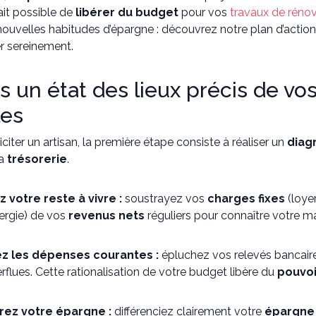
fait possible de
libérer du budget
pour vos
travaux de réno
nouvelles habitudes d’épargne : découvrez notre plan d’action
er sereinement.
es un état des lieux précis de vo
les
iciter un artisan, la première étape consiste à réaliser un
diagn
la
trésorerie
.
z votre reste à vivre :
soustrayez vos
charges fixes
(loyer
nergie) de vos
revenus nets
réguliers pour connaître votre ma
z les dépenses courantes :
épluchez vos relevés bancaires 
rflues. Cette rationalisation de votre budget libère du
pouvoi
rez votre épargne :
différenciez clairement votre
épargne