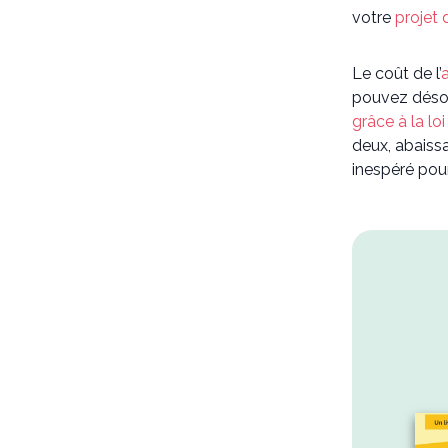
votre
projet 
Le coût de l’
pouvez désor
grâce à la lo
deux, abaissa
inespéré pour