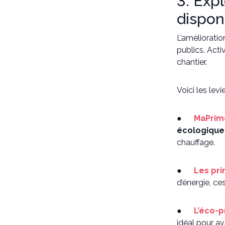
3. Expl
dispon
L’amélioratio
publics. Acti
chantier.
Voici les lev
●
MaPrim
écologique
chauffage.
●
Les pr
d’énergie, c
●
L’éco-p
idéal pour av