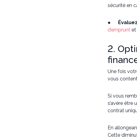
sécurité en c
●
Évaluez
d’emprunt
et
2. Opt
finan
Une fois votr
vous contente
Si vous remb
s’avère être
contrat uniqu
En allongean
Cette diminu