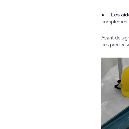
●
Les aid
complémentair
Avant de sign
ces précieu