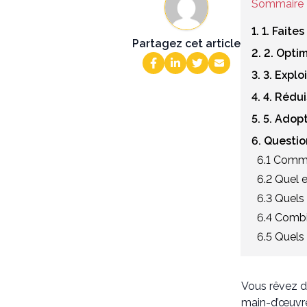
Sommaire
1. 1. Fait
Partagez cet article
2. 2. Opti
3. 3. Expl
4. 4. Rédu
5. 5. Ado
6. Questi
6.1 Comme
6.2 Quel 
6.3 Quels
6.4 Combi
6.5 Quels 
Vous rêvez de
main-d’œuvre,