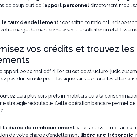
as de coup dur) de l’
apport personnel
directement mobilisa
 le taux d’endettement :
connaître ce ratio est indispensa
 votre marge de manœuvre avant de solliciter un établisseme
imisez vos crédits et trouvez les
cements
e apport personnel défini, l’enjeu est de structurer judicieuse
z pas d’un simple prêt classique sans explorer les alternative
oursez déjà plusieurs prêts immobiliers ou à la consommatio
 une stratégie redoutable. Cette opération bancaire permet de
e.
t la
durée de remboursement
, vous abaissez mécaniquem
tion de votre charge d’endettement
libère une trésorerie
i