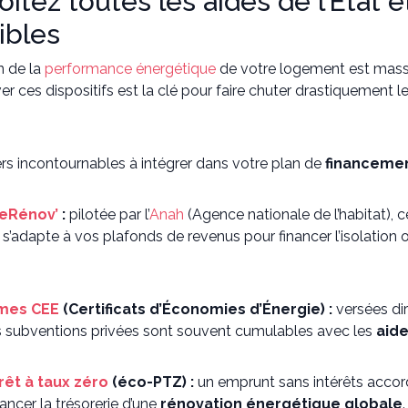
oitez toutes les aides de l’État 
ibles
n de la
performance énergétique
de votre logement est mass
ver ces dispositifs est la clé pour faire chuter drastiquement l
iers incontournables à intégrer dans votre plan de
financemen
eRénov’
:
pilotée par l’
Anah
(Agence nationale de l’habitat), 
s’adapte à vos plafonds de revenus pour financer l’isolatio
imes CEE
(Certificats d’Économies d’Énergie) :
versées dir
es subventions privées sont souvent cumulables avec les
aide
rêt à taux zéro
(éco-PTZ) :
un emprunt sans intérêts accord
ancer la trésorerie d’une
rénovation énergétique globale
.