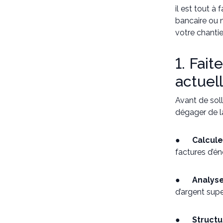
il est tout à 
bancaire ou 
votre chanti
1. Fait
actuel
Avant de soll
dégager de 
●
Calcule
factures d’é
●
Analyse
d’argent supe
●
Structu