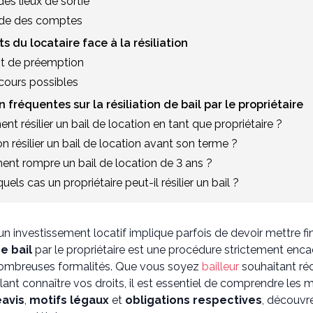
 des lieux de sortie
lde des comptes
ts du locataire face à la résiliation
oit de préemption
ecours possibles
n fréquentes sur la résiliation de bail par le propriétaire
t résilier un bail de location en tant que propriétaire ?
n résilier un bail de location avant son terme ?
nt rompre un bail de location de 3 ans ?
uels cas un propriétaire peut-il résilier un bail ?
un investissement locatif implique parfois de devoir mettre fi
de bail
par le propriétaire est une procédure strictement encadr
nombreuses formalités. Que vous soyez
bailleur
souhaitant ré
lant connaître vos droits, il est essentiel de comprendre les
éavis
,
motifs légaux
et
obligations respectives
, découvre