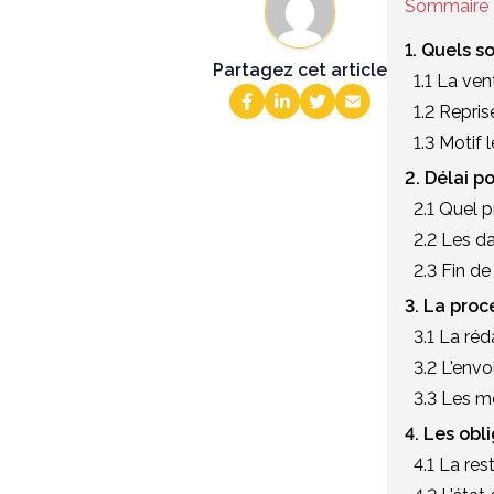
Sommaire
1. Quels s
Partagez cet article
1.1 La ven
1.2 Repris
1.3 Motif 
2. Délai po
2.1 Quel p
2.2 Les d
2.3 Fin de
3. La proc
3.1 La ré
3.2 L'envo
3.3 Les me
4. Les obli
4.1 La res