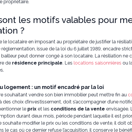
le propriétaire.
ont les motifs valables pour met
ation ?
 le locataire en imposant au propriétaire de justifier la résiliat
 réglementation, issue de la loi du 6 juillet 1989, encadre str
 bailleur peut donner congé à son locataire. La résiliation n
tre de
résidence principale
. Les
locations saisonnières
ou l
s.
u logement : un motif encadré par la loi
re souhaitant vendre son bien immobilier peut mettre fin au
c
à des choix d’investissement, doit s’accompagner d’une notific
entionner le
prix
et les
conditions de la vente
envisagée. L
mption durant deux mois, période pendant laquelle il est priori
re souhaite modifier le prix ou les conditions de vente, il doit 
ns le cas où ce dernier refuse l’acquisition, il conserve le bén