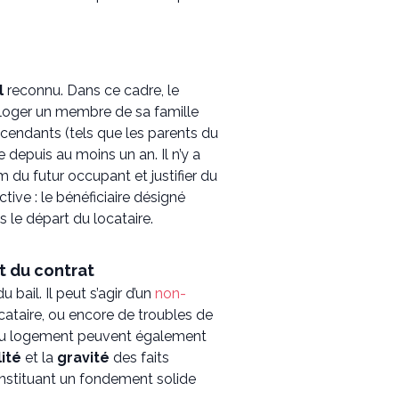
l
reconnu. Dans ce cadre, le
 loger un membre de sa famille
scendants (tels que les parents du
 depuis au moins un an. Il n’y a
 du futur occupant et justifier du
tive : le bénéficiaire désigné
 le départ du locataire.
t du contrat
 bail. Il peut s’agir d’un
non-
cataire, ou encore de troubles de
 du logement peuvent également
lité
et la
gravité
des faits
onstituant un fondement solide