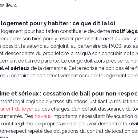
es lieux.
logement pour y habiter : ce que dit la loi
u logement pour habitation constitue le deuxième
motif léga
t récupérer son bien pour y résider personnellement ou pour y
 possibilité s’étend au conjoint, au partenaire de PACS, aux a
 et descendants du propriétaire, ainsi qu’à son concubin notoire
ément de lien de parenté. Le congé doit alors préciser le nom
el
et
sérieux
de la démarche. Cette reprise ne doit pas être fic
au locataire et doit effectivement occuper le logement après
time et sérieux : cessation de bail pour non-respec
otif légal englobe diverses situations justifiant la résiliation du
urrent du loyer
ou des charges, d’un défaut d’assurance du lo
ocumentés. Des
travaux
importants nécessitant l’évacuation
 motif légitime. Le propriétaire doit pouvoir démontrer la
réa
 non-respect répété des obligations du contrat de location c