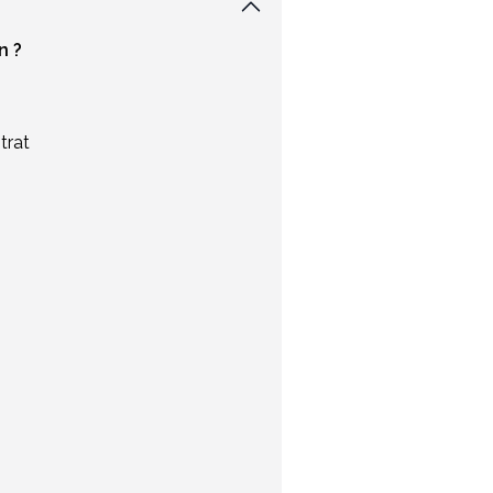
n ?
trat