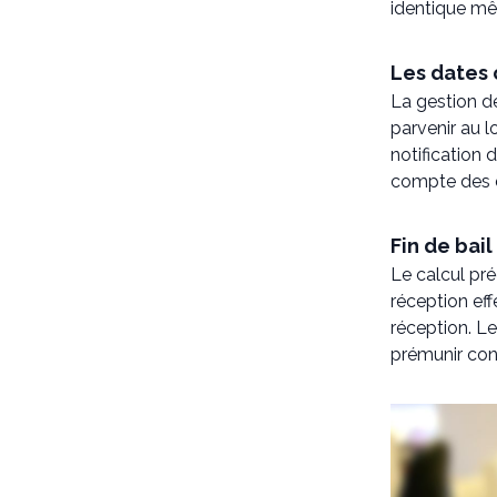
identique mê
Les dates 
La gestion de
parvenir au lo
notification 
compte des d
Fin de bail
Le calcul pr
réception ef
réception. Les
prémunir con