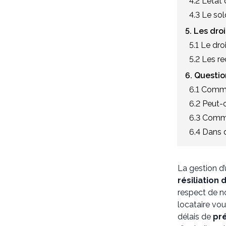
4.2 L'état
4.3 Le so
5. Les droi
5.1 Le dr
5.2 Les r
6. Questio
6.1 Commen
6.2 Peut-o
6.3 Comme
6.4 Dans q
La gestion d’
résiliation 
respect de 
locataire vou
délais de
pr