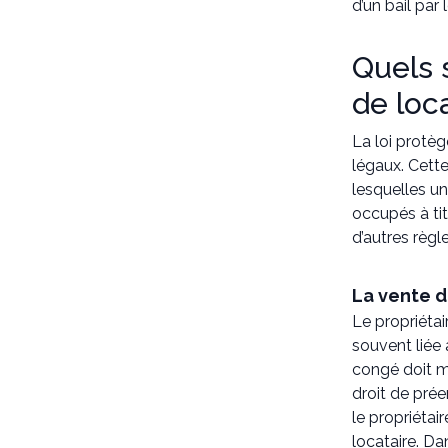
d’un bail par 
Quels s
de loc
La loi protège
légaux. Cette
lesquelles un
occupés à ti
d’autres règle
La vente d
Le propriétai
souvent liée 
congé doit m
droit de prée
le propriétai
locataire. Da