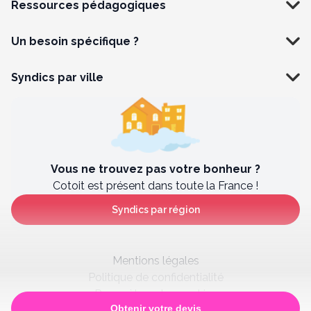
Ressources pédagogiques
Un besoin spécifique ?
Syndics par ville
Vous ne trouvez pas votre bonheur ?
Cotoit est présent dans toute la France !
Syndics par région
Mentions légales
Politique de confidentialité
Paramètres des cookies
Obtenir votre devis
Satisfaction client