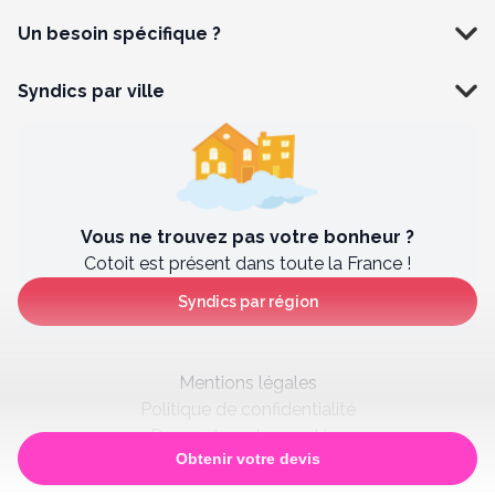
Un besoin spécifique ?
Syndics par ville
Vous ne trouvez pas votre bonheur ?
Cotoit est présent dans toute la France !
Syndics par région
Mentions légales
Politique de confidentialité
Paramètres des cookies
Obtenir votre devis
Satisfaction client