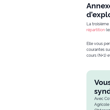
Annexe
d’expl
La troisième 
répartition
(ex
Elle vous pe
courantes sur
cours (N+1) et
Vous
synd
Avec Coto
Agricole 