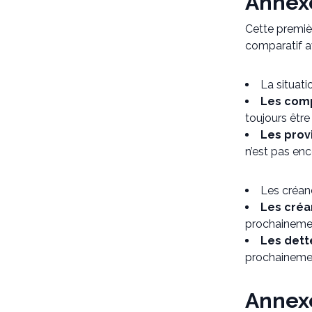
Annexe
Cette premiè
comparatif av
La situatio
Les comp
toujours être 
Les provi
n’est pas e
Les créan
Les créa
prochaineme
Les dette
prochaineme
Annexe