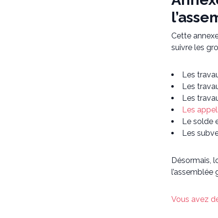
l’asse
Cette annexe
suivre les gr
Les trava
Les trava
Les travau
Les appel
Le solde e
Les subve
Désormais, l
l’assemblée g
Vous avez de