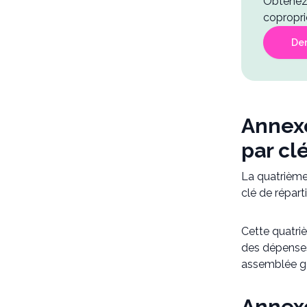
Obtenez 
copropri
De
Annexe
par cl
La quatrième 
clé de réparti
Cette quatri
des dépenses 
assemblée gén
Annexe