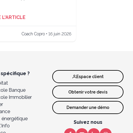
E L'ARTICLE
Coach Copro • 16 juin 2026
spécifique ?
Espace client
itat
icole Banque
Obtenir votre devis
cole Immobilier
er
Demander une démo
lance
 énergétique
Suivez nous
’Info
nco