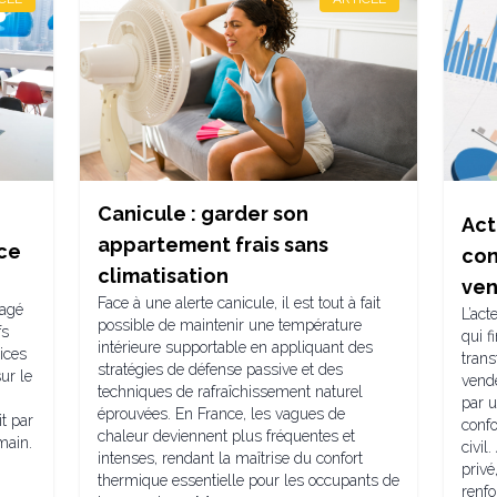
Canicule : garder son
Act
appartement frais sans
nce
con
climatisation
ven
Face à une alerte canicule, il est tout à fait
tagé
L’act
possible de maintenir une température
fs
qui f
intérieure supportable en appliquant des
ices
trans
stratégies de défense passive et des
ur le
vende
techniques de rafraîchissement naturel
par u
éprouvées. En France, les vagues de
t par
conf
chaleur deviennent plus fréquentes et
main.
civil
intenses, rendant la maîtrise du confort
privé
thermique essentielle pour les occupants de
renfo