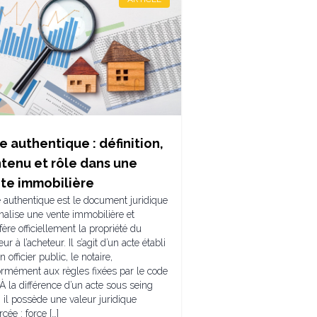
e authentique : définition,
tenu et rôle dans une
te immobilière
e authentique est le document juridique
inalise une vente immobilière et
fère officiellement la propriété du
ur à l’acheteur. Il s’agit d’un acte établi
n officier public, le notaire,
ormément aux règles fixées par le code
. À la différence d’un acte sous seing
, il possède une valeur juridique
rcée : force […]