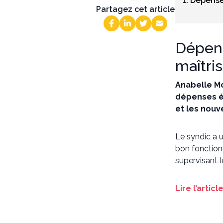
1. Dépense
Partagez cet article
Dépens
maîtris
Anabelle Mo
dépenses én
et les nouv
Le syndic a u
bon fonction
supervisant 
Lire l’artic