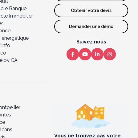
itat
icole Banque
Obtenir votre devis
cole Immobilier
er
Demander une démo
lance
 énergétique
Suivez nous
’Info
nco
e by CA
ntpellier
antes
ice
rléans
Vous ne trouvez pas votre
ris