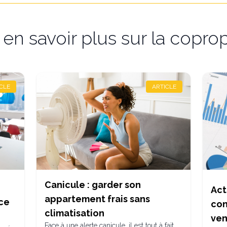
en savoir plus sur la coprop
CLE
ARTICLE
Canicule : garder son
Act
appartement frais sans
nce
con
climatisation
ven
Face à une alerte canicule, il est tout à fait