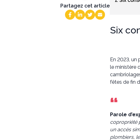
1. Six con
Partagez cet article
Six co
En 2023, un 
le ministère 
cambriolages
fêtes de fin 
Parole d’ex
copropriété p
un accès simp
plombiers, le