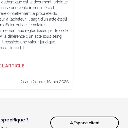
e authentique est le document juridique
inalise une vente immobilière et
fère officiellement la propriété du
ur à l’acheteur. Il s’agit d’un acte établi
n officier public, le notaire,
ormément aux règles fixées par le code
. À la différence d’un acte sous seing
, il possède une valeur juridique
rcée : force […]
E L'ARTICLE
Coach Copro • 16 juin 2026
spécifique ?
Espace client