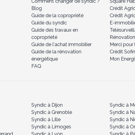
Comment changer de syndic ?
Square Hab
Blog
Crédit Agr
Guide de la copropriété
Crédit Agri
Guide du syndic
E-immobili
Guide des travaux en
Télésurveil
copropriété
Rénovation
Guide de l'achat immobilier
Merci pour l
Guide de la rénovation
Crédit Sofi
énergétique
Mon Energi
FAQ
Syndic à Dijon
Syndic à Mo
Syndic à Grenoble
Syndic à N
Syndic à Lille
Syndic à N
Syndic à Limoges
Syndic à O
errand
Syndic à Lyon
Syndic à Pa