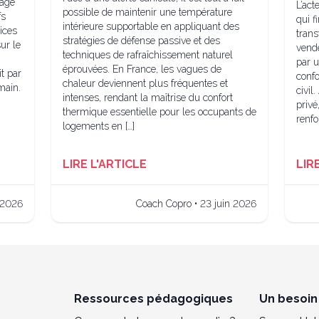
tagé
L’act
possible de maintenir une température
fs
qui f
intérieure supportable en appliquant des
ices
trans
stratégies de défense passive et des
ur le
vende
techniques de rafraîchissement naturel
par u
éprouvées. En France, les vagues de
t par
conf
chaleur deviennent plus fréquentes et
main.
civil
intenses, rendant la maîtrise du confort
privé
thermique essentielle pour les occupants de
renfo
logements en […]
LIRE L'ARTICLE
LIR
 2026
Coach Copro • 23 juin 2026
Ressources pédagogiques
Un besoin 