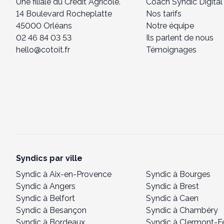
Une filiale du Crédit Agricole.
Coach Syndic Digital
14 Boulevard Rocheplatte
Nos tarifs
45000 Orléans
Notre équipe
02 46 84 03 53
Ils parlent de nous
hello@cotoit.fr
Témoignages
Syndics par ville
Syndic à Aix-en-Provence
Syndic à Bourges
Syndic à Angers
Syndic à Brest
Syndic à Belfort
Syndic à Caen
Syndic à Besançon
Syndic à Chambéry
Syndic à Bordeaux
Syndic à Clermont-F